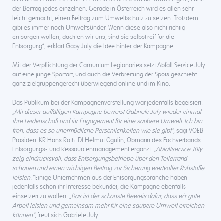
der Beitrag jedes einzelnen. Gerade in Österreich wird es allen sehr
leicht gemacht, einen Beitrag zum Umweltschutz zu setzen. Trotzdem
gibt es immer noch Umweltsünder. Wenn diese also nicht richtig
entsorgen wollen, dachten wir uns, sind sie selbst reif für die
Entsorgung“, erklärt Gaby Jüly die Idee hinter der Kampagne.
Mit der Verpflichtung der Carnuntum Legionaries setzt Abfall Service Jüly
auf eine junge Sportart, und auch die Verbreitung der Spots geschieht
ganz zielgruppengerecht überwiegend online und im Kino.
Das Publikum bei der Kampagnenvorstellung war jedenfalls begeistert.
„Mit dieser auffälligen Kampagne beweist Gabriele Jüly wieder einmal
ihre Leidenschaft und ihr Engagement für eine saubere Umwelt. Ich bin
froh, dass es so unermüdliche Persönlichkeiten wie sie gibt“
, sagt VOEB
Präsident KR Hans Roth. DI Helmut Ogulin, Obmann des Fachverbands
Entsorgungs- und Ressourcenmanagement ergänzt:
„Abfallservice Jüly
zeig eindrucksvoll, dass Entsorgungsbetriebe über den Tellerrand
schauen und einen wichtigen Beitrag zur Sicherung wertvoller Rohstoffe
leisten.“
Einige Unternehmen aus der Entsorgungsbranche haben
jedenfalls schon ihr Interesse bekundet, die Kampagne ebenfalls
einsetzen zu wollen.
„Das ist der schönste Beweis dafür, dass wir gute
Arbeit leisten und gemeinsam mehr für eine saubere Umwelt erreichen
können“
, freut sich Gabriele Jüly.