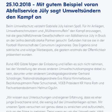
25.10.2018 - Mit gutem Beispiel voran
Abfallservice Jüly sagt Umweltsündern
den Kampf an
Beim Umweltschutz versteht Gabriele Jüly keinen Spaß. Für ihr Anliegen,
Umweltverschmutzern und „Mülltrennmuffeln“ den Kampf anzusagen,
hat die geschäftsführende Gesellschafterin von Abfallservice Jüly in Bruck
an der Leitha deshalb starke Partner gesucht. Gefunden hat sie sie in der
Football Mannschaft der Carnuntum Legionaries. Das Ergebnis sind
satirische und witzige Werbespots, die gestern erstmals der Öffentlichkeit
präsentiert wurden.
Rund 400 Gäste folgten der Einladung und ließen es sich nicht nehmen,
bei der Vorstellung der etwas anderen Umweltschutzkampagne dabei zu
sein, darunter unter anderem Landtagsabgeordneter Gerhard
Schödinger, Nationalratsabgeordnete Eva Maria Himmelbauer,
Bezirkshauptmann Peter Schuchanek, VOEB Präsident KR Hans Roth und
Fachverbandsobmann Helmut Ogulin.
„Wir wissen aus Untersuchungen und eigener Erfahrung, dass es eher
junge Erwachsene sind, die wenig auf die Umweltanliegen achten. Mit
unseren Spots versuchen wir genau diese zu erreichen und aufzurütteln,
sich an der Nase zu nehmen. Denn wenn es um die Umwelt geht, zählt