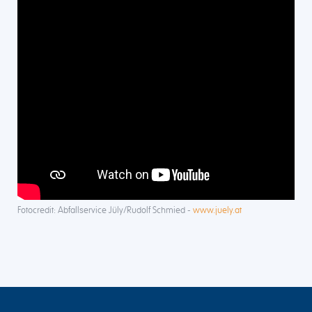
Fotocredit: Abfallservice Jüly/Rudolf Schmied -
www.juely.at