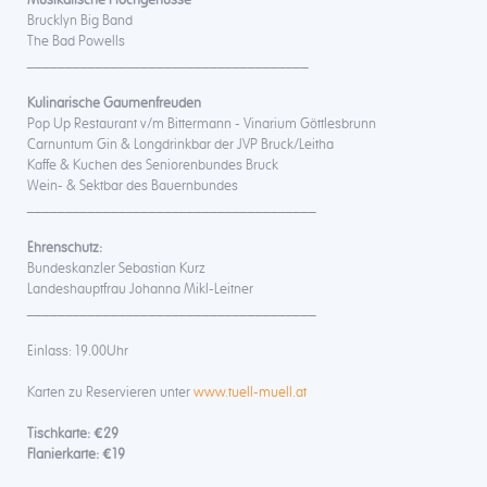
Brucklyn Big Band
The Bad Powells
_____________________________________
Kulinarische Gaumenfreuden
Pop Up Restaurant v/m Bittermann - Vinarium Göttlesbrunn
Carnuntum Gin & Longdrinkbar der JVP Bruck/Leitha
Kaffe & Kuchen des Seniorenbundes Bruck
Wein- & Sektbar des Bauernbundes
______________________________________
Ehrenschutz:
Bundeskanzler Sebastian Kurz
Landeshauptfrau Johanna Mikl-Leitner
______________________________________
Einlass: 19.00Uhr
Karten zu Reservieren unter
www.tuell-muell.at
Tischkarte: €29
Flanierkarte: €19