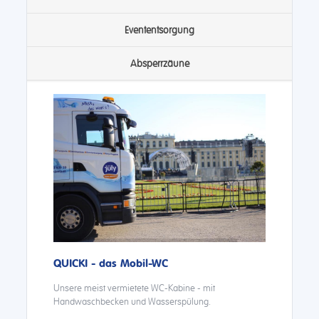
Evententsorgung
Absperrzäune
QUICKI - das Mobil-WC
Unsere meist vermietete WC-Kabine - mit
Handwaschbecken und Wasserspülung.