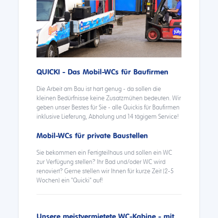
QUICKI - Das Mobil-WCs für Baufirmen
Die Arbeit am Bau ist hart genug - da sollen die
kleinen Bedürfnisse keine Zusatzmühen bedeuten. Wir
geben unser Bestes für Sie - alle Quickis für Baufirmen
inklusive Lieferung, Abholung und 14 tägigem Service!
Mobil-WCs für private Baustellen
Sie bekommen ein Fertigteilhaus und sollen ein WC
zur Verfügung stellen? Ihr Bad und/oder WC wird
renoviert? Gerne stellen wir Ihnen für kurze Zeit (2-5
Wochen) ein "Quicki" auf!
Unsere meistvermietete WC-Kabine - mit